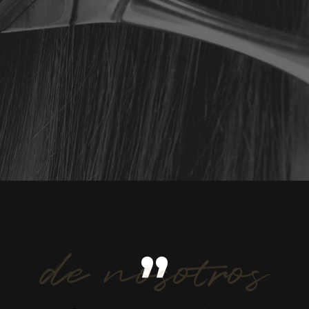
de nosotros
”